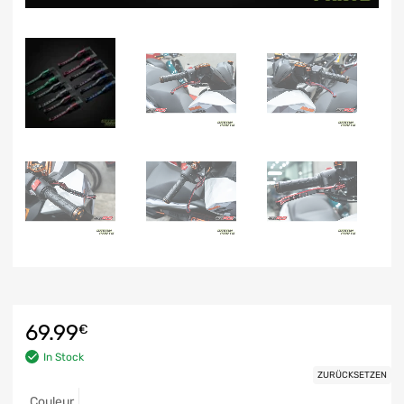
69.99
€
In Stock
ZURÜCKSETZEN
Couleur