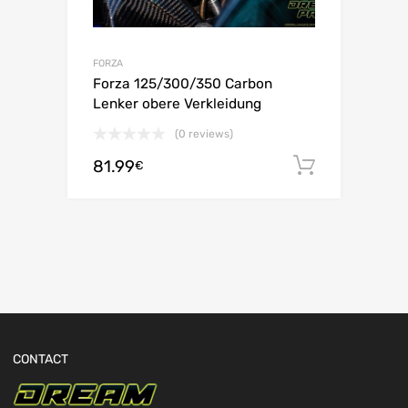
FORZA
Forza 125/300/350 Carbon
Lenker obere Verkleidung
(0 reviews)
81.99
In den 
€
CONTACT