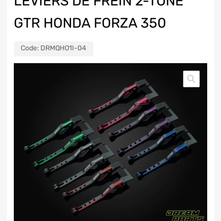
LEVIERS DE FREIN 2-TONE
GTR HONDA FORZA 350
Code:
DRMQHO1I-04