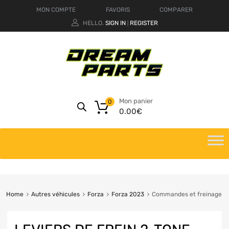
MON COMPTE
FAVORIS
COMPARER
HELLO.
SIGN IN
REGISTER
|
Mon panier
0
0.00
€
Home
Autres véhicules
Forza
Forza 2023
Commandes et freinage