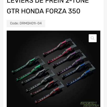
LEVIERS DE FREIN 2-TONE
GTR HONDA FORZA 350
Code:
DRMQHO1I-04