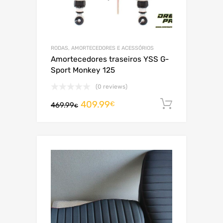
RODAS, AMORTECEDORES E ACESSÓRIOS
Amortecedores traseiros YSS G-
Sport Monkey 125
(0 reviews)
409.99
Adiciona
€
469.99
€