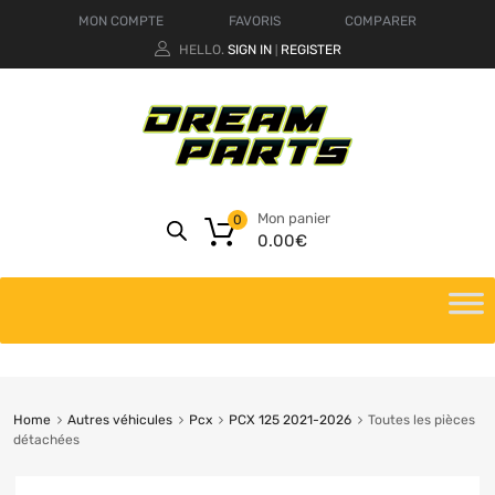
MON COMPTE
FAVORIS
COMPARER
HELLO.
SIGN IN
REGISTER
|
Mon panier
0
0.00
€
Home
Autres véhicules
Pcx
PCX 125 2021-2026
Toutes les pièces
détachées