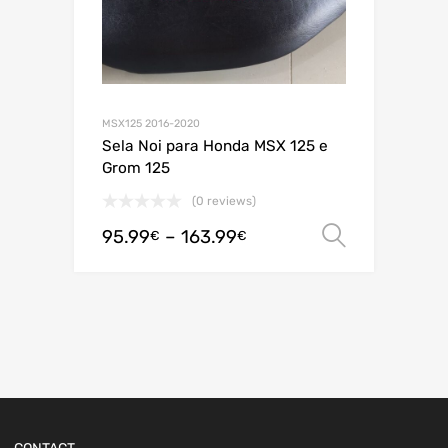
MSX125 2016-2020
Sela Noi para Honda MSX 125 e
Grom 125
(0 reviews)
95.99
–
163.99
Ver opç
€
€