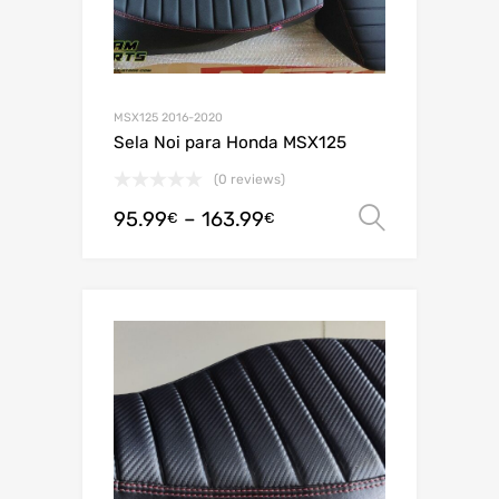
MSX125 2016-2020
Sela Noi para Honda MSX125
(0 reviews)
95.99
–
163.99
Ver opç
€
€