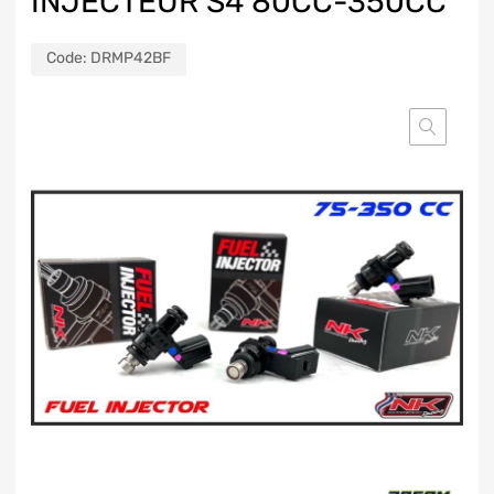
INJECTEUR S4 80CC-350CC
Code:
DRMP42BF