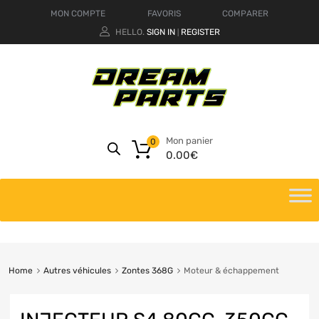
MON COMPTE
FAVORIS
COMPARER
HELLO.
SIGN IN
REGISTER
|
Mon panier
0
0.00
€
Home
Autres véhicules
Zontes 368G
Moteur & échappement