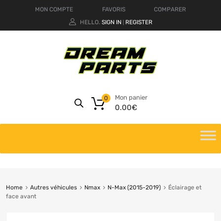
MON COMPTE
FAVORIS
COMPARER
HELLO.
SIGN IN
REGISTER
|
Mon panier
0
0.00
€
Home
Autres véhicules
Nmax
N-Max (2015-2019)
Éclairage et
face avant