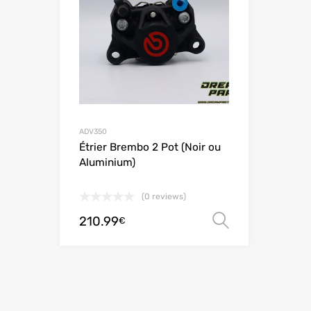
Add to
ADV350
Étrier Brembo 2 Pot (Noir ou
Aluminium)
(0 reviews)
210.99
オプション
€