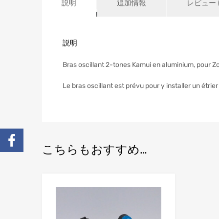
説明
追加情報
レビュー (
説明
Bras oscillant 2-tones Kamui en aluminium, pour 
Le bras oscillant est prévu pour y installer un étr
こちらもおすすめ…
Add to Wishlist