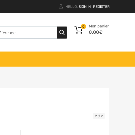
HELLO.
SIGN IN
REGISTER
|
Mon panier
0
0.00
€
クリア