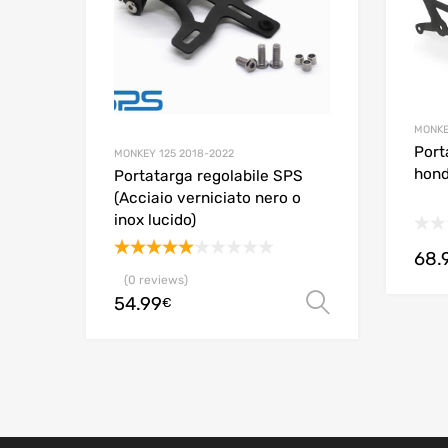
MONKE
Port
MONKEY 125 2018-2022
hond
Portatarga regolabile SPS
(Acciaio verniciato nero o
inox lucido)
68.
Valutato
(0 reviews)
5.00
su 5
54.99
Scegli
€