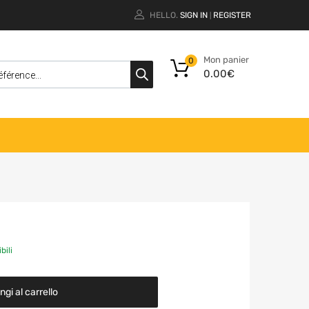
HELLO.
SIGN IN
REGISTER
|
Mon panier
0
0.00
€
bili
gi al carrello