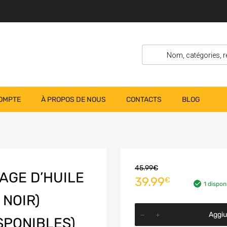
OMPTE
À PROPOS DE NOUS
CONTACTS
BLOG
45.99
€
AGE D’HUILE
39.99
€
1 disponi
 NOIR)
Aggiun
SPONIBLES)