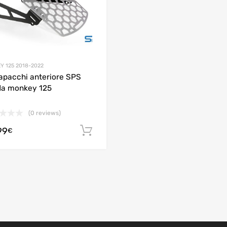
Y 125 2018-2022
apacchi anteriore SPS
a monkey 125
(0 reviews)
99
Aggiungi al carrello
€