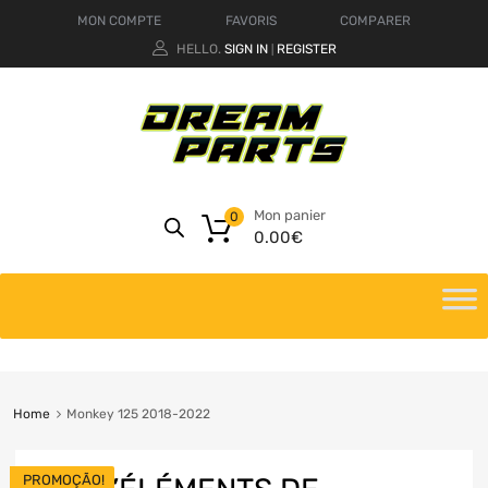
MON COMPTE
FAVORIS
COMPARER
HELLO.
SIGN IN
REGISTER
|
Mon panier
0
0.00
€
Home
Monkey 125 2018-2022
PROMOÇÃO!