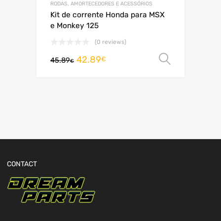
RODAS, AMORTECEDORES E ACESSÓRIOS
Kit de corrente Honda para MSX
e Monkey 125
(0 reviews)
42.89
Ver opç
€
45.89
€
CONTACT