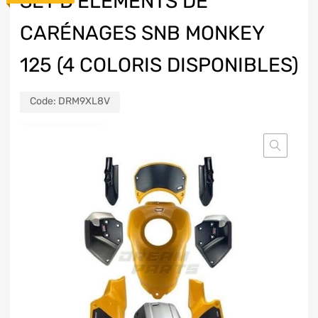
SET D’ÉLÉMENTS DE
CARÉNAGES SNB MONKEY
125 (4 COLORIS DISPONIBLES)
Code:
DRM9XL8V