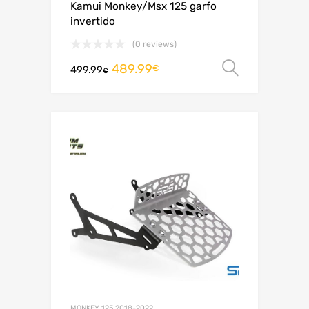
Kamui Monkey/Msx 125 garfo
invertido
(0 reviews)
489.99
Ver opç
€
499.99
€
MONKEY 125 2018-2022