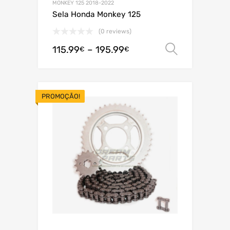
MONKEY 125 2018-2022
Sela Honda Monkey 125
(0 reviews)
115.99
–
195.99
Ver opç
€
€
PROMOÇÃO!