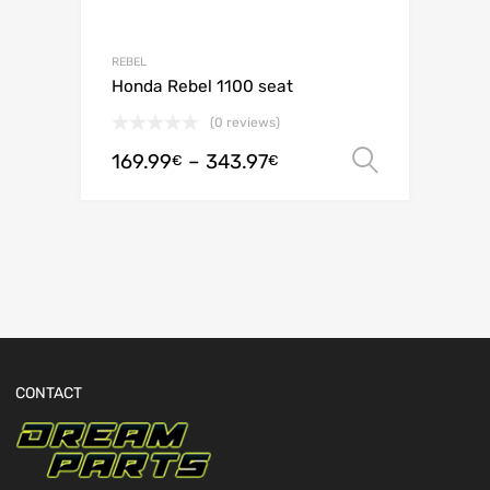
REBEL
Honda Rebel 1100 seat
(0 reviews)
169.99
–
343.97
Valitse 
€
€
CONTACT