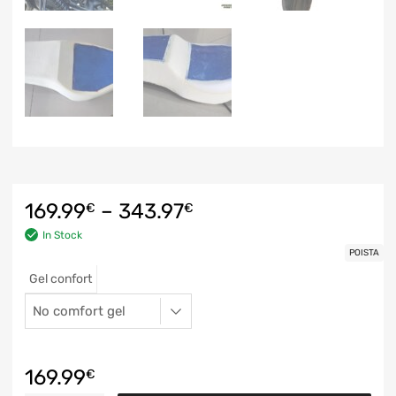
169.99
–
343.97
€
€
In Stock
POISTA
Gel confort
169.99
€