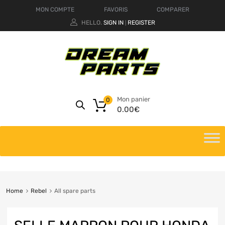
MON COMPTE
FAVORIS
COMPARER
HELLO.
SIGN IN
REGISTER
|
Mon panier
0
0.00
€
Home
Rebel
All spare parts