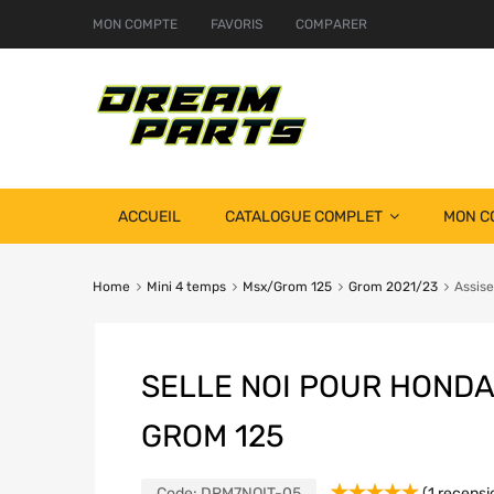
MON COMPTE
FAVORIS
COMPARER
ACCUEIL
CATALOGUE COMPLET
MON C
Home
Mini 4 temps
Msx/Grom 125
Grom 2021/23
Assis
SELLE NOI POUR HONDA
GROM 125
Code:
DRM7NQIT-05
(
1
recensio