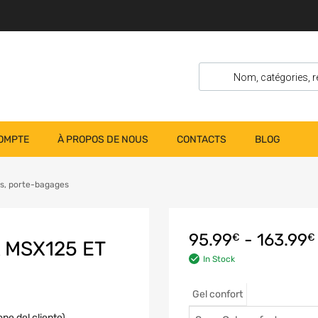
OMPTE
À PROPOS DE NOUS
CONTACTS
BLOG
es, porte-bagages
95.99
-
163.99
€
€
 MSX125 ET
In Stock
Gel confort
ne del cliente)