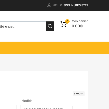
HELLO.
SIGN IN
REGISTER
|
Mon panier
0
0.00
€
SVUOTA
Modèle