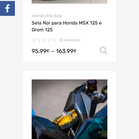
MSX125 2016-2020
Sela Noi para Honda MSX 125 e
Grom 125
(0 reviews)
95.99
–
163.99
Ver opç
€
€