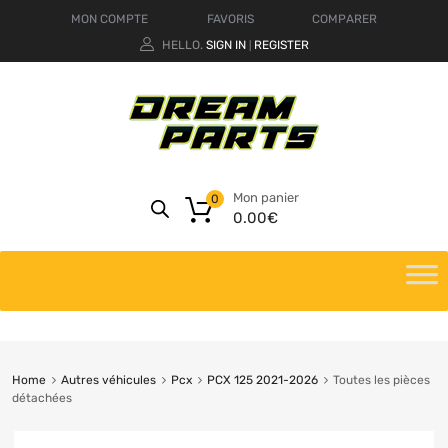
MON COMPTE
FAVORIS
COMPARER
HELLO.
SIGN IN
REGISTER
|
Mon panier
0
0.00
€
Home
Autres véhicules
Pcx
PCX 125 2021-2026
Toutes les pièces
détachées