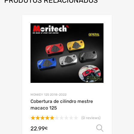
PRODUTOS RELACIONADOS
MONKEY 125 2018-2022
Cobertura de cilindro mestre
macaco 125
(0 reviews)
Avaliação
22.99
Ver opç
€
5.00
de 5