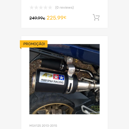
(0 reviews)
225.99
Adiciona
€
249.99
€
PROMOÇÃO!
MSX125 2013-2015