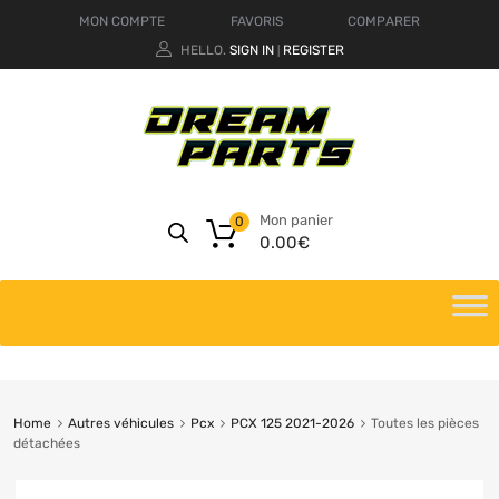
MON COMPTE
FAVORIS
COMPARER
HELLO.
SIGN IN
REGISTER
|
Mon panier
0
0.00
€
Home
Autres véhicules
Pcx
PCX 125 2021-2026
Toutes les pièces
détachées