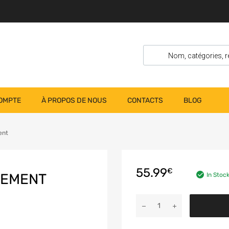
OMPTE
À PROPOS DE NOUS
CONTACTS
BLOG
ent
55.99
€
PEMENT
In Stoc