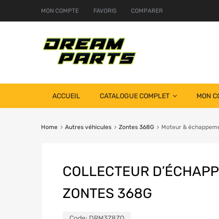
MON COMPTE
FAVORIS
COMPARER
ACCUEIL
CATALOGUE COMPLET
MON C
Home
Autres véhicules
Zontes 368G
Moteur & échappem
COLLECTEUR D’ÉCHAP
ZONTES 368G
Code:
DRM3Z8ZO