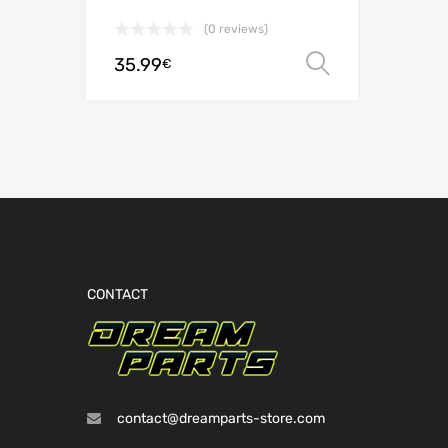
(0 reviews)
35.99
Ver opçõe
€
CONTACT
contact@dreamparts-store.com