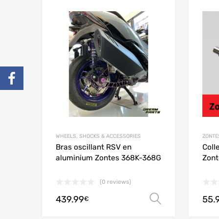
Add to Wishlist
Add to
WHEELS, SHOCKS & ACCESSORIES
ZONTE
Bras oscillant RSV en
Coll
aluminium Zontes 368K-368G
Zont
(0 reviews)
439.99
55.
Ver opçõe
€