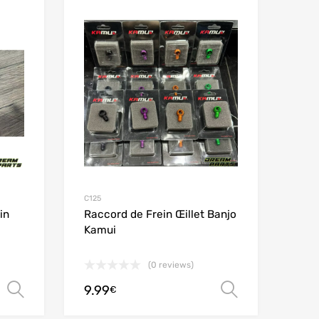
Add to Wishlist
Add to Wishlist
Add to Compare
Add t
C125
in
Raccord de Frein Œillet Banjo
Kamui
(0 reviews)
9.99
Ver opções
Ver opçõe
€