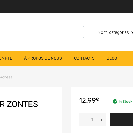
OMPTE
À PROPOS DE NOUS
CONTACTS
BLOG
étachées
12.99
€
R ZONTES
In Stock