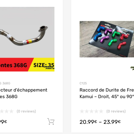
Add to Wishlist
 Compare
Add to Compare
S 368G
C125
ecteur d’échappement
Raccord de Durite de Fre
es 368G
Kamui – Droit, 45° ou 90°
(0 reviews)
(0 reviews)
99
20.99
–
23.99
s
Adicionar
€
€
€