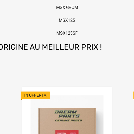
MSX GROM
MSX125
MSX125SF
RIGINE AU MEILLEUR PRIX !
IN OFFERTA!
Add to Wishlist
Add to Wishli
 to Compare
Add to Compare