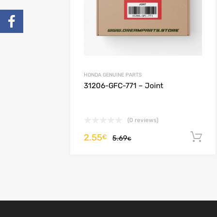
HONDA GENUINE PARTS
otant,
31206-GFC-771 – Joint
(0 reviews)
2.55
Aggiungi al carrello
€
5.69
€