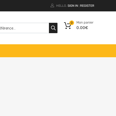
HELLO.
SIGN IN
REGISTER
|
Mon panier
0
0.00
€