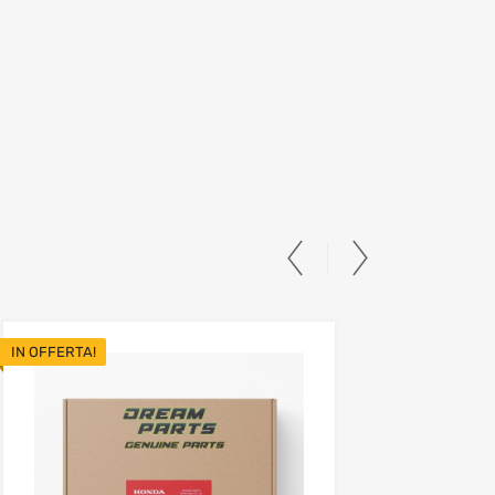
IN OFFERTA!
IN OFFER
st
Add to Wishlist
Add to Compare