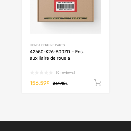
HONDA GENUINE PARTS
42650-K26-B00ZD – Ens.
auxiliaire de roue a
(0 reviews)
156.59
Aggiungi al carrello
Aggiungi 
€
269.18
€