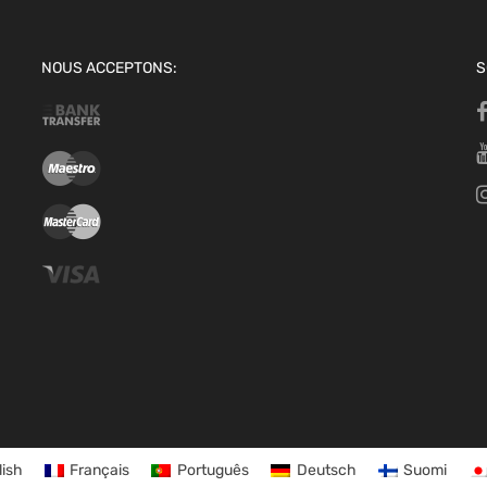
NOUS ACCEPTONS:
S
lish
Français
Português
Deutsch
Suomi