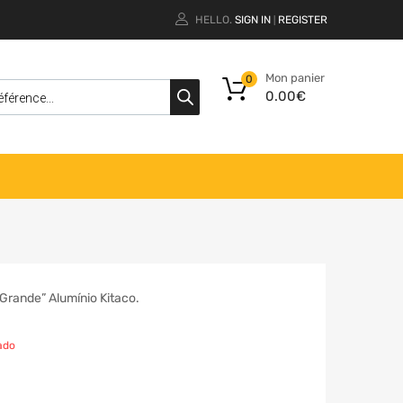
HELLO.
SIGN IN
REGISTER
|
Mon panier
0
0.00
€
 Grande” Alumínio Kitaco.
ado