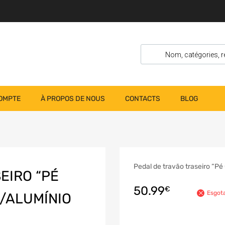
OMPTE
À PROPOS DE NOUS
CONTACTS
BLOG
Pedal de travão traseiro “Pé
EIRO “PÉ
50.99
€
Esgot
/ALUMÍNIO