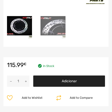
115.99
€
In Stock
Adicionar
Add to Wishlist
Add to Compare