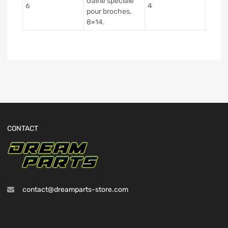
Gaine spéciale
6
4
pour broches,
8×14.
CONTACT
contact@dreamparts-store.com