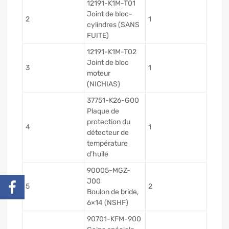
12191-K1M-T01
Joint de bloc-
2
1
cylindres (SANS
FUITE)
12191-K1M-T02
Joint de bloc
3
1
moteur
(NICHIAS)
37751-K26-G00
Plaque de
protection du
4
1
détecteur de
température
d’huile
90005-MGZ-
J00
5
2
Boulon de bride,
6×14 (NSHF)
90701-KFM-900